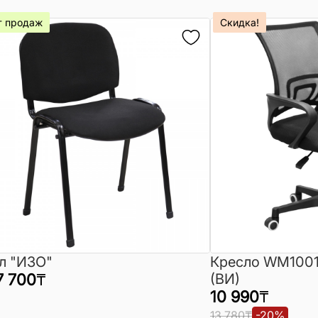
т продаж
Скидка!
л "ИЗО"
Кресло WM1001
7 700
₸
(ВИ)
10 990
₸
13 780
₸
-
20
%