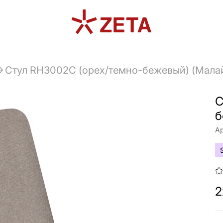
Стул RH3002C (орех/темно-бежевый) (Мала
С
б
Ар
2