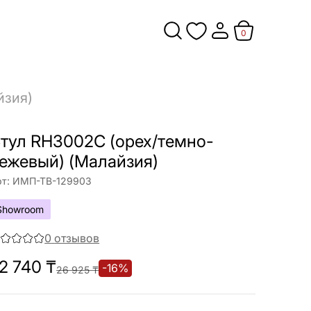
0
йзия)
тул RH3002C (орех/темно-
ежевый) (Малайзия)
т:
ИМП-ТВ-129903
Showroom
0
отзывов
2 740
₸
-
16
%
26 925
₸