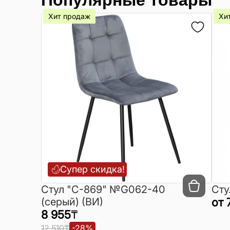
Хит продаж
Хи
Супер скидка!
Cтул "C-869" №G062-40
Сту
(серый) (ВИ)
от
8 955
₸
12 510
₸
-
28
%