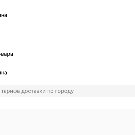
ина
овара
ина
 тарифа доставки по городу