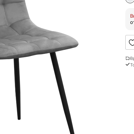
В
о
В
Т