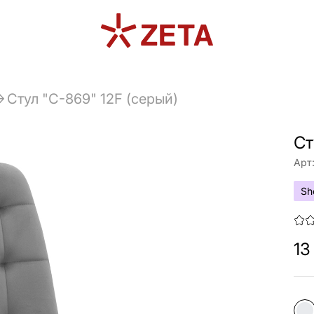
Стул "C-869" 12F (серый)
Ст
Арт
Sh
13