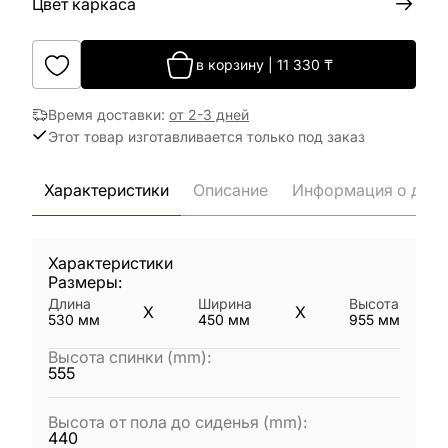
Цвет каркаса
в корзину
|
11 330
₸
Время доставки
:
от 2-3 дней
Этот товар изготавливается только под заказ
Характеристики
Описание
Информация о дост
Характеристики
Размеры:
Длина
Ширина
Высота
X
X
530
мм
450
мм
955
мм
Высота спинки (mm)
:
555
Высота от пола до сиденья (mm)
:
440