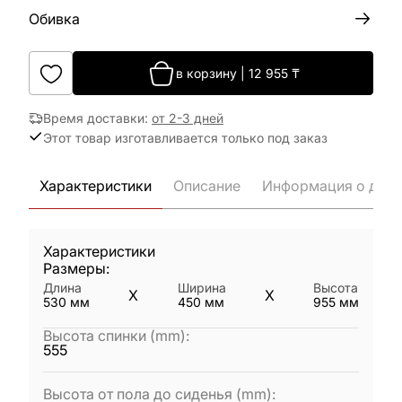
Обивка
в корзину
|
12 955
₸
Время доставки
:
от 2-3 дней
Этот товар изготавливается только под заказ
Характеристики
Описание
Информация о дост
Характеристики
Размеры:
Длина
Ширина
Высота
X
X
530
мм
450
мм
955
мм
Высота спинки (mm)
:
555
Высота от пола до сиденья (mm)
: