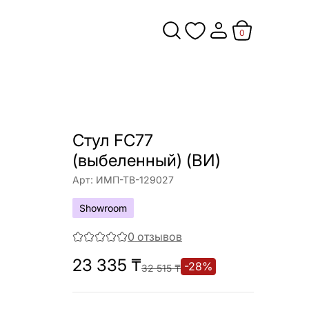
0
Стул FC77
(выбеленный) (ВИ)
Арт:
ИМП-ТВ-129027
Showroom
0
отзывов
23 335
₸
-
28
%
32 515
₸