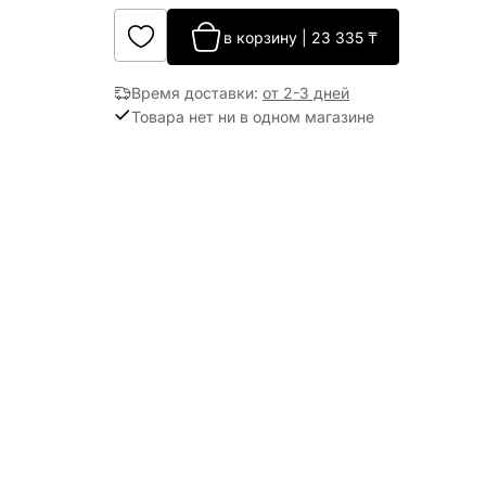
в корзину
|
23 335
₸
Время доставки
:
от 2-3 дней
Товара нет ни в одном магазине