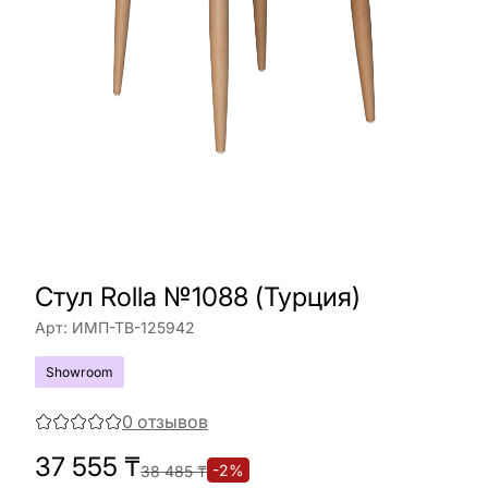
Стул Rolla №1088 (Турция)
Арт:
ИМП-ТВ-125942
Showroom
0
отзывов
37 555
₸
-
2
%
38 485
₸