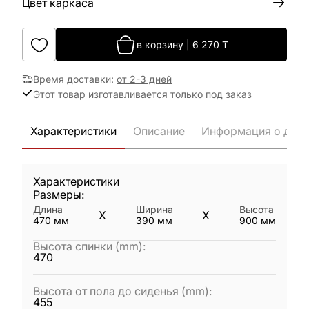
Цвет каркаса
в корзину
|
6 270
₸
Время доставки
:
от 2-3 дней
Этот товар изготавливается только под заказ
Характеристики
Описание
Информация о дост
Характеристики
Размеры:
Длина
Ширина
Высота
X
X
470
мм
390
мм
900
мм
Высота спинки (mm)
:
470
Высота от пола до сиденья (mm)
:
455