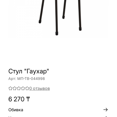
Стул "Гаухар"
Арт:
МП-ТВ-044998
0
отзывов
6 270
₸
Обивка