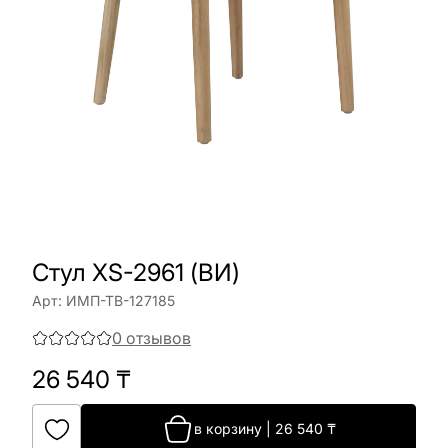
Cтул XS-2961 (ВИ)
Арт:
ИМП-ТВ-127185
0
отзывов
26 540
₸
в корзину
|
26 540
₸