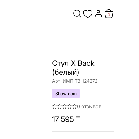
0
Стул X Back
(белый)
Арт:
ИМП-ТВ-124272
Showroom
0
отзывов
17 595
₸