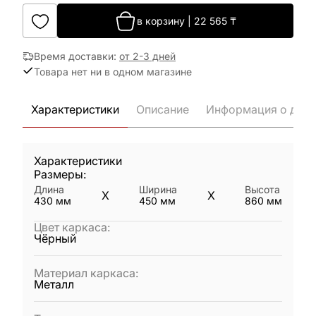
в корзину
|
22 565
₸
Время доставки
:
от 2-3 дней
Товара нет ни в одном магазине
Характеристики
Описание
Информация о дост
Характеристики
Размеры:
Длина
Ширина
Высота
X
X
430
мм
450
мм
860
мм
Цвет каркаса
:
Чёрный
Материал каркаса
:
Металл