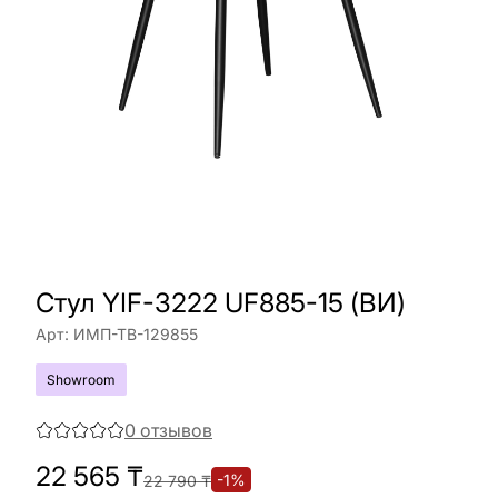
Стул YIF-3222 UF885-15 (ВИ)
Арт:
ИМП-ТВ-129855
Showroom
0
отзывов
22 565
₸
-
1
%
22 790
₸