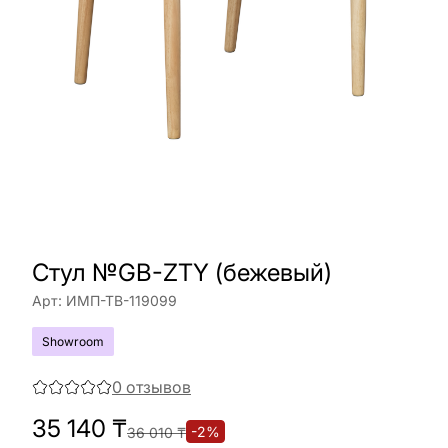
Стул №GB-ZTY (бежевый)
Арт:
ИМП-ТВ-119099
Showroom
0
отзывов
35 140
₸
-
2
%
36 010
₸