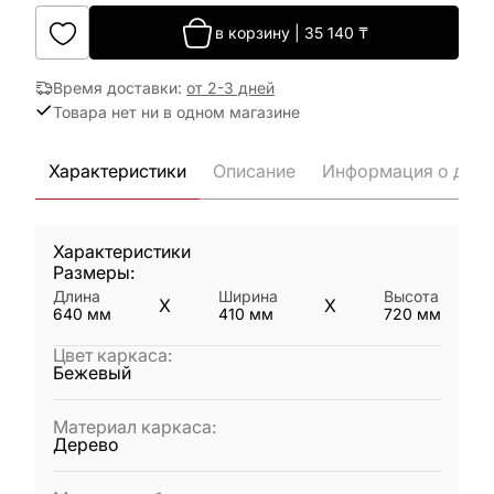
в корзину
|
35 140
₸
Время доставки
:
от 2-3 дней
Товара нет ни в одном магазине
Характеристики
Описание
Информация о дост
Характеристики
Размеры:
Длина
Ширина
Высота
X
X
640
мм
410
мм
720
мм
Цвет каркаса
:
Бежевый
Материал каркаса
:
Дерево