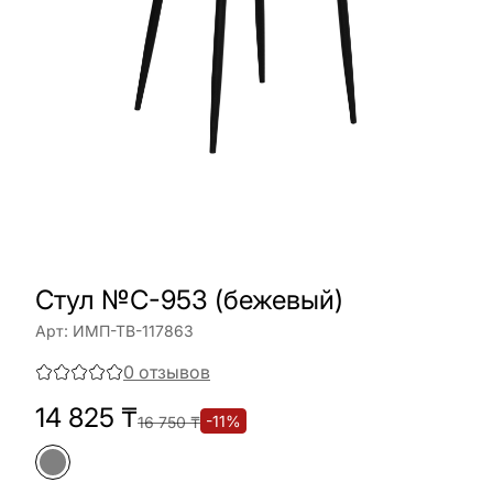
Стул №C-953 (бежевый)
Арт:
ИМП-ТВ-117863
0
отзывов
14 825
₸
-
11
%
16 750
₸