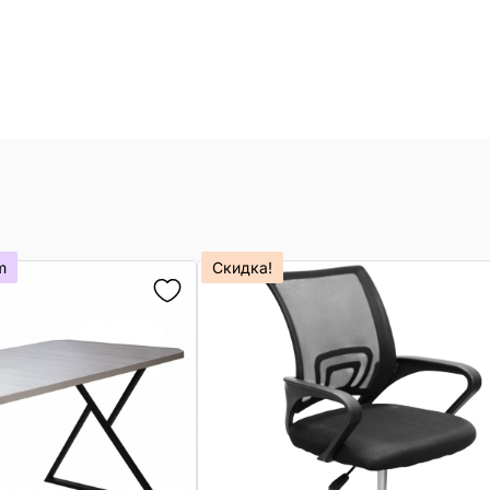
m
Скидка!