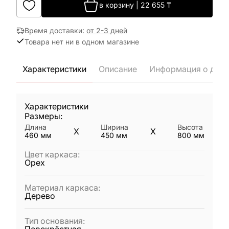
в корзину
|
22 655
₸
Время доставки
:
от 2-3 дней
Товара нет ни в одном магазине
Характеристики
Описание
Информация о дост
Характеристики
Размеры:
Длина
Ширина
Высота
X
X
460
мм
450
мм
800
мм
Цвет каркаса
:
Орех
Материал каркаса
:
Дерево
Тип основания
: