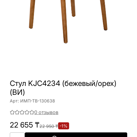
Стул KJC4234 (бежевый/орех)
(ВИ)
Арт:
ИМП-ТВ-130638
0
отзывов
22 655
₸
-
1
%
22 950
₸