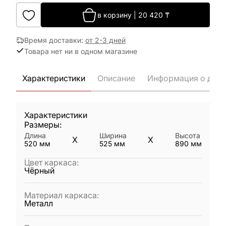
в корзину
|
20 420
₸
Время доставки
:
от 2-3 дней
Товара нет ни в одном магазине
Характеристики
Описание
Информация о дост
Характеристики
Размеры:
Длина
Ширина
Высота
X
X
520
мм
525
мм
890
мм
Цвет каркаса
:
Чёрный
Материал каркаса
:
Металл