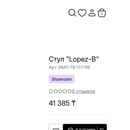
0
Стул "Lopez-B"
Арт:
ИМП-ТВ-117799
Showroom
0
отзывов
41 385
₸
в корзину
|
41