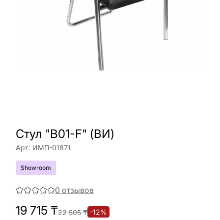
Стул "B01-F" (ВИ)
Арт:
ИМП-01871
Showroom
0
отзывов
19 715
₸
-
12
%
22 505
₸