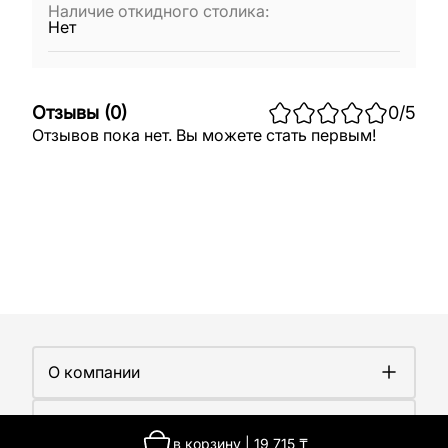
Наличие откидного столика
:
Нет
Отзывы
(
0
)
0
/5
Отзывов пока нет. Вы можете стать первым!
О компании
О компании
Покупателям
Работа у нас
в корзину
|
19 715
₸