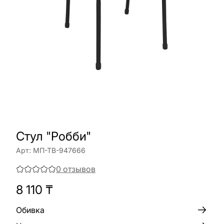
Стул "Робби"
Арт:
МП-ТВ-947666
0
отзывов
8 110
₸
Обивка