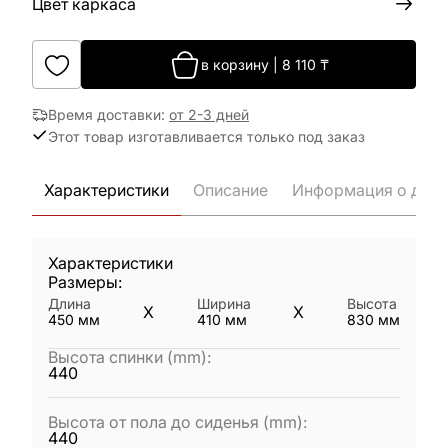
Цвет каркаса
в корзину
|
8 110
₸
Время доставки
:
от 2-3 дней
Этот товар изготавливается только под заказ
Характеристики
Описание
Информация о дост
Характеристики
Размеры:
Длина
Ширина
Высота
X
X
450
мм
410
мм
830
мм
Высота спинки (mm)
:
440
Высота от пола до сиденья (mm)
:
440