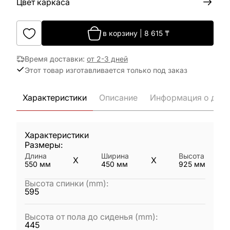
Цвет каркаса
в корзину
|
8 615
₸
Время доставки
:
от 2-3 дней
Этот товар изготавливается только под заказ
Характеристики
Описание
Информация о дост
Характеристики
Размеры:
Длина
Ширина
Высота
X
X
550
мм
450
мм
925
мм
Высота спинки (mm)
:
595
Высота от пола до сиденья (mm)
:
445