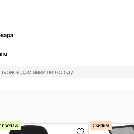
овара
ина
 тарифа доставки по городу
т продаж
Скидка!