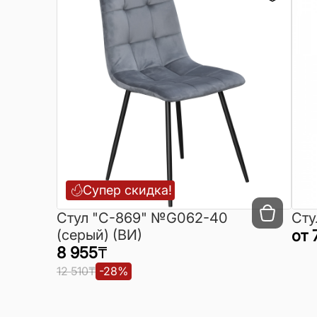
Супер скидка!
Cтул "C-869" №G062-40
Сту
(серый) (ВИ)
от
8 955
₸
12 510
₸
-
28
%