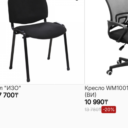
л "ИЗО"
Кресло WM1001
7 700
₸
(ВИ)
10 990
₸
13 780
₸
-
20
%