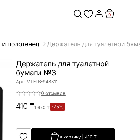
0
 и полотенец
Держатель для туалетной бум
Держатель для туалетной
бумаги №3
Арт:
МП-ТВ-948811
0
отзывов
410
₸
-
75
%
1 650
₸
в корзину
|
410
₸