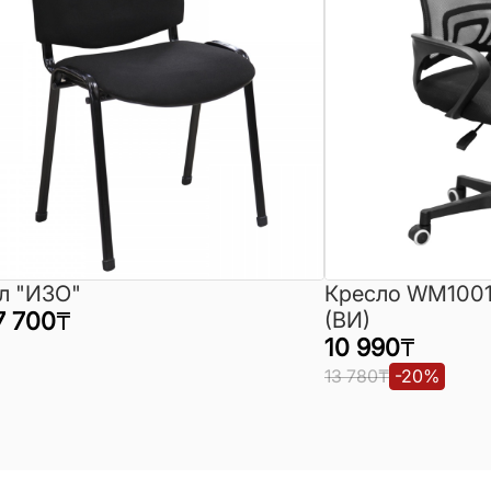
л "ИЗО"
Кресло WM1001
7 700
₸
(ВИ)
10 990
₸
13 780
₸
-
20
%