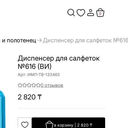
0
 и полотенец
Диспенсер для салфеток №616
Диспенсер для салфеток
№616 (ВИ)
Арт:
ИМП-ТВ-133465
0
отзывов
2 820
₸
в корзину
|
2 820
₸