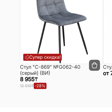
Супер скидка!
Cтул "C-869" №G062-40
Сту
(серый) (ВИ)
от
8 955
₸
12 510
₸
-
28
%