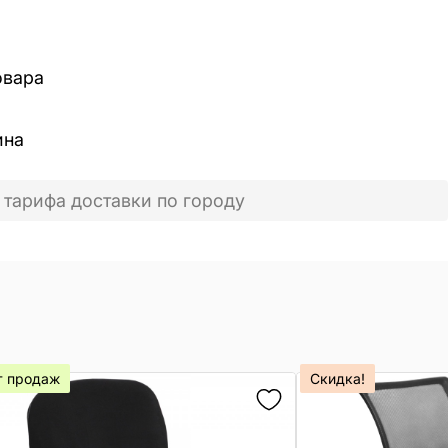
овара
ина
 тарифа доставки по городу
т продаж
Скидка!