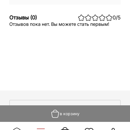
Отзывы
(
0
)
0
/5
Отзывов пока нет. Вы можете стать первым!
О компании
в корзину
О компании
Покупателям
Работа у нас
Сертификаты