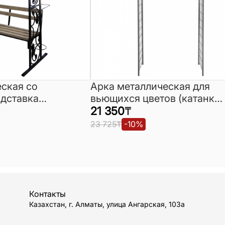
ская со
Арка металлическая для
одставка
вьющихся цветов (катанка)
ованными
крашенная
21 350
₸
23 725
₸
-
10
%
Контакты
Казахстан, г. Алматы, улица Ангарская, 103а