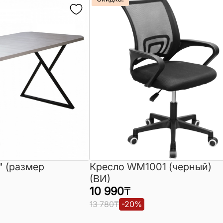
" (размер
Кресло WM1001 (черный)
(ВИ)
10 990
₸
13 780
₸
-
20
%