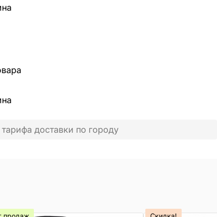
ина
овара
ина
 тарифа доставки по городу
т продаж
Скидка!