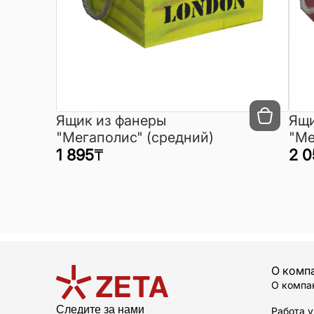
Ящик из фанеры
Ящи
"Мегаполис" (средний)
"Ме
1 895
₸
2 0
О комп
О компа
Следите за нами
Работа у