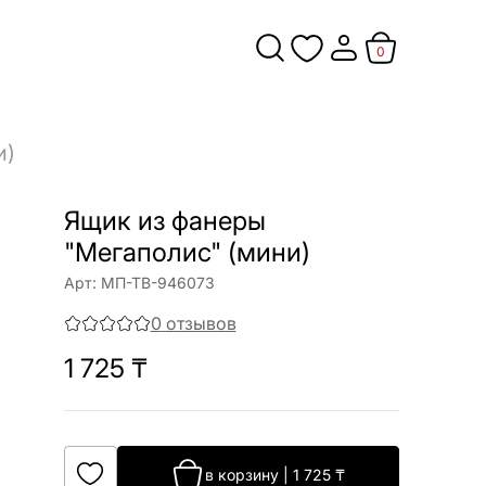
0
и)
Ящик из фанеры
"Мегаполис" (мини)
Арт:
МП-ТВ-946073
0
отзывов
1 725
₸
в корзину
|
1 725
₸