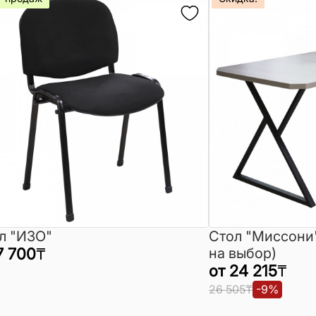
л "ИЗО"
Стол "Миссони
7 700
₸
на выбор)
от
24 215
₸
26 505
₸
-
9
%