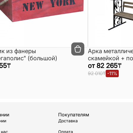
к из фанеры
Арка металличе
гаполис" (большой)
скамейкой + п
55
₸
для цветов с к
от
82 265
₸
элементами
92 010
₸
-
11
%
ании
Покупателям
нии
Доставка
 нас
Оплата