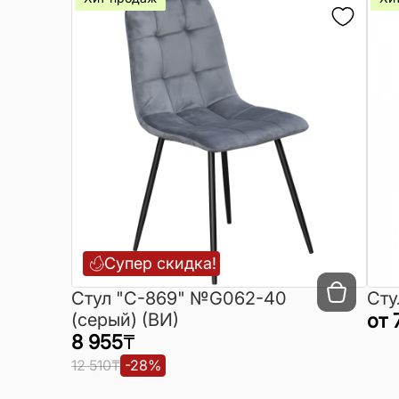
Супер скидка!
Cтул "C-869" №G062-40
Сту
(серый) (ВИ)
от
8 955
₸
12 510
₸
-
28
%