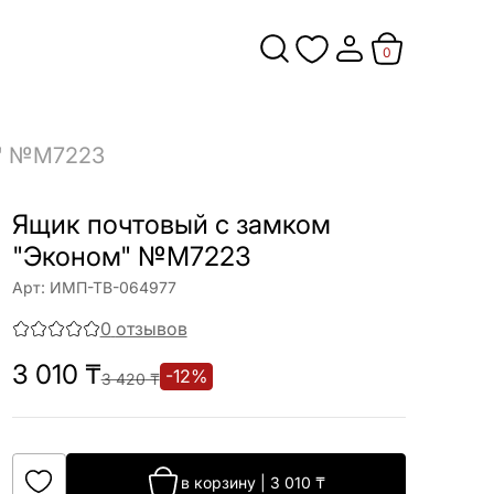
0
м" №М7223
Ящик почтовый с замком
"Эконом" №М7223
Арт:
ИМП-ТВ-064977
0
отзывов
3 010
₸
-
12
%
3 420
₸
в корзину
|
3 010
₸