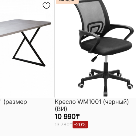
" (размер
Кресло WM1001 (черный)
(ВИ)
10 990
₸
13 780
₸
-
20
%