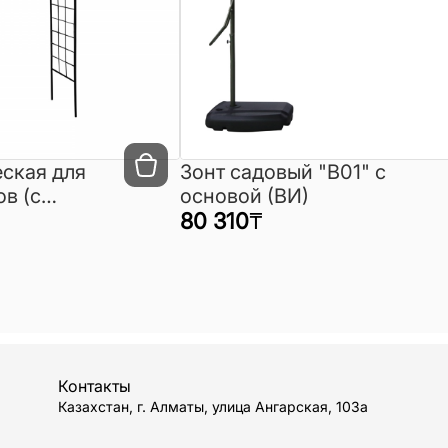
ская для
Зонт садовый "B01" с
в (с
основой (ВИ)
ентами)
80 310
₸
Контакты
Казахстан, г. Алматы, улица Ангарская, 103а