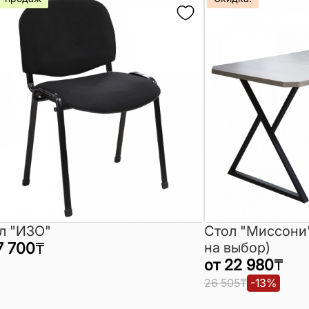
л "ИЗО"
Стол "Миссони
7 700
₸
на выбор)
от
22 980
₸
26 505
₸
-
13
%