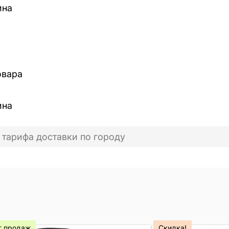
ина
овара
ина
 тарифа доставки по городу
т продаж
Скидка!