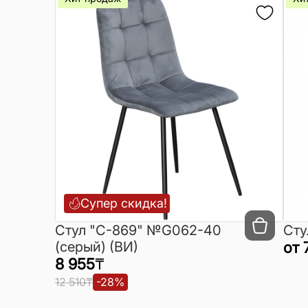
Супер скидка!
Cтул "C-869" №G062-40
Сту
(серый) (ВИ)
от
8 955
₸
12 510
₸
-
28
%