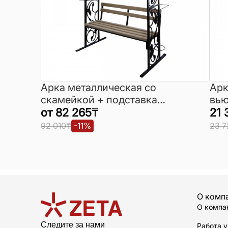
Арка металлическая со
Арк
скамейкой + подставка
вью
для цветов с кованными
от
82 265
₸
кра
21 
элементами
92 010
₸
-
11
%
23 7
О комп
О компа
Следите за нами
Работа у