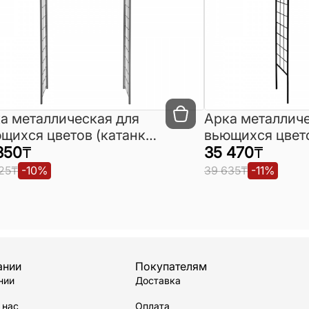
а металлическая для
Арка металличе
щихся цветов (катанка)
вьющихся цвето
шенная
350
₸
коваными элем
35 470
₸
крашенная
25
₸
-
10
%
39 635
₸
-
11
%
ании
Покупателям
нии
Доставка
 нас
Оплата