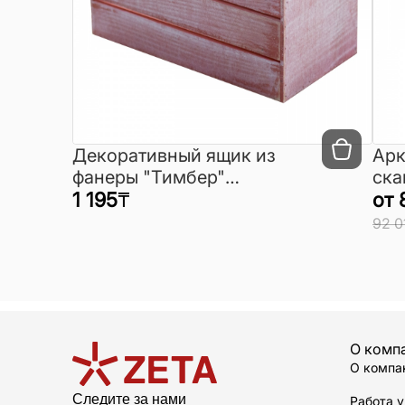
Декоративный ящик из
Арк
фанеры "Тимбер"
ска
255*130*130 мм.
1 195
₸
для
от
эле
92 0
О комп
О компа
Следите за нами
Работа у