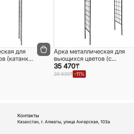
ская для
Арка металлическая для
в (катанка)
вьющихся цветов (с
коваными элементами)
35 470
₸
крашенная
39 635
₸
-
11
%
Контакты
Казахстан, г. Алматы, улица Ангарская, 103а