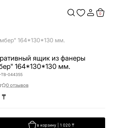
0
мбер" 164*130*130 мм.
ративный ящик из фанеры
бер" 164*130*130 мм.
-ТВ-044355
0
отзывов
₸
в корзину
|
1 020
₸