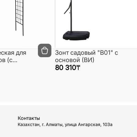
ская для
Зонт садовый "B01" с
в (с
основой (ВИ)
ентами)
80 310
₸
Контакты
Казахстан, г. Алматы, улица Ангарская, 103а