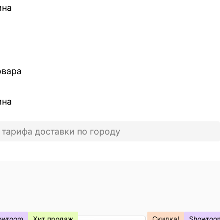
ина
овара
ина
 тарифа доставки по городу
owroom
Хит продаж
Скидка!
Showroo