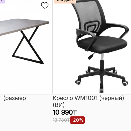
" (размер
Кресло WM1001 (черный)
(ВИ)
10 990
₸
13 780
₸
-
20
%