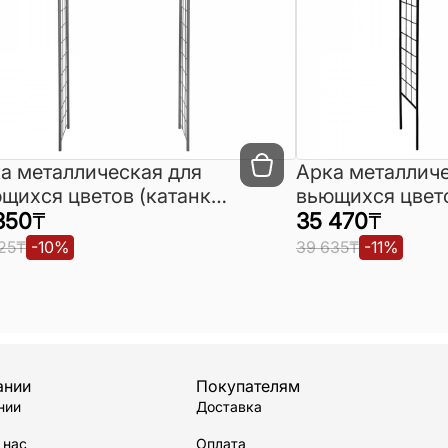
а металлическая для
Арка металличе
щихся цветов (катанка)
вьющихся цвето
шенная
350
₸
коваными элем
35 470
₸
крашенная
25
₸
-
10
%
39 635
₸
-
11
%
ании
Покупателям
нии
Доставка
 нас
Оплата