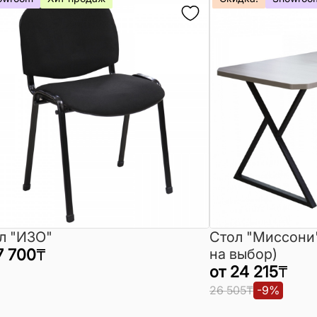
л "ИЗО"
Стол "Миссони
7 700
₸
на выбор)
от
24 215
₸
26 505
₸
-
9
%