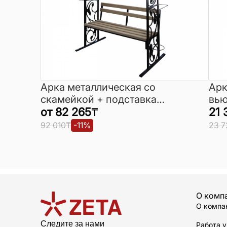
Арка металлическая со
Арк
скамейкой + подставка
вью
для цветов с кованными
от
82 265
₸
кра
21 
элементами
92 010
₸
-
11
%
23 7
О комп
О компа
Следите за нами
Работа у