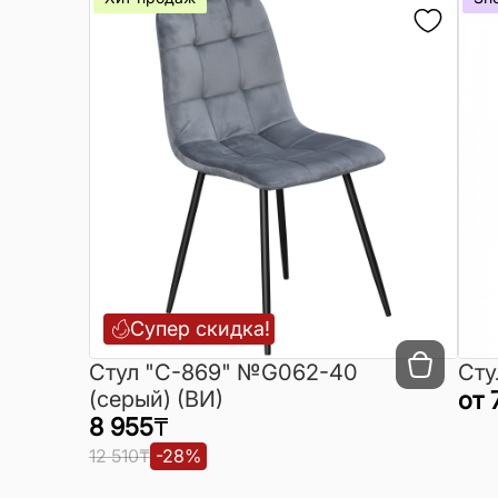
Супер скидка!
Cтул "C-869" №G062-40
Сту
(серый) (ВИ)
от
8 955
₸
12 510
₸
-
28
%