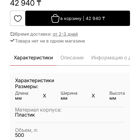
42 940
₸
в корзину
|
42 940
₸
Время доставки
:
от 2-3 дней
Товара нет ни в одном магазине
Характеристики
Описание
Информация о дост
Характеристики
Размеры:
Длина
Ширина
Высота
X
X
мм
мм
мм
Материал корпуса
:
Пластик
Объем, л
:
500