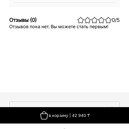
Отзывы
(
0
)
0
/5
Отзывов пока нет. Вы можете стать первым!
О компании
в корзину
|
42 940
₸
О компании
Покупателям
Работа у нас