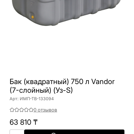
Бак (квадратный) 750 л Vandor
(7-слойный) (Уз-S)
Арт:
ИМП-ТВ-133094
0
отзывов
63 810
₸