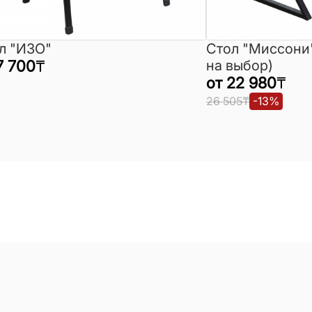
л "ИЗО"
Стол "Миссони
7 700
₸
на выбор)
от
22 980
₸
26 505
₸
-
13
%