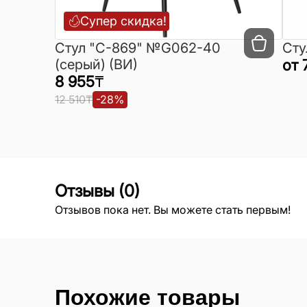
Супер скидка!
Cтул "C-869" №G062-40
Сту
(серый) (ВИ)
от
8 955
₸
12 510
₸
-
28
%
Отзывы
(
0
)
Отзывов пока нет. Вы можете стать первым!
Похожие товары