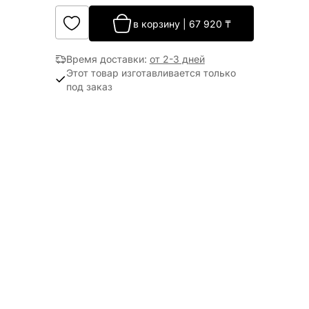
в корзину
|
67 920
₸
Время доставки
:
от 2-3 дней
Этот товар изготавливается только
под заказ