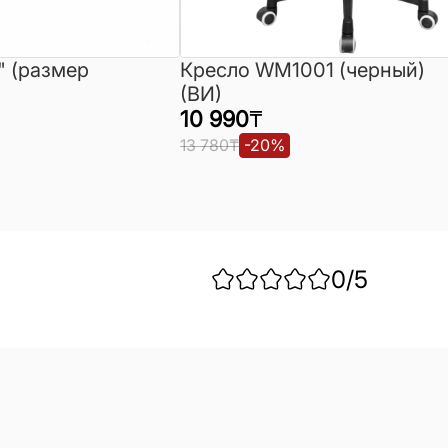
" (размер
Кресло WM1001 (черный)
(ВИ)
10 990
₸
13 780
₸
-
20
%
0
/5