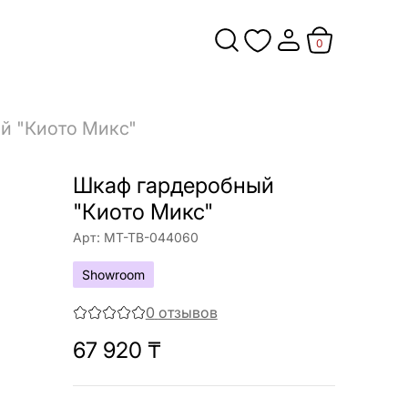
0
й "Киото Микс"
Шкаф гардеробный
"Киото Микс"
Арт:
МТ-ТВ-044060
Showroom
0
отзывов
67 920
₸