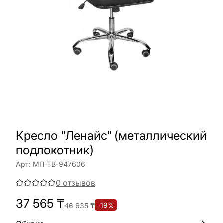
Кресло "Ленайс" (металлический
подлокотник)
Арт:
МП-ТВ-947606
0
отзывов
37 565
₸
-
19
%
46 635
₸