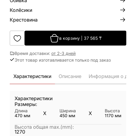
Обивка
Колёсики
Крестовина
в корзину
|
37 565
₸
Время доставки
:
от 2-3 дней
Этот товар изготавливается только под заказ
Характеристики
Описание
Информация о дост
Характеристики
Размеры:
Длина
Ширина
Высота
X
X
470
мм
450
мм
1170
мм
Высота общая max.(mm)
:
1270