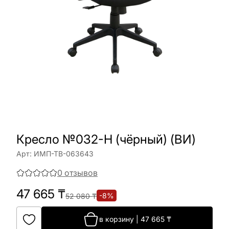
Кресло №032-H (чёрный) (ВИ)
Арт:
ИМП-ТВ-063643
0
отзывов
47 665
₸
-
8
%
52 080
₸
в корзину
|
47 665
₸