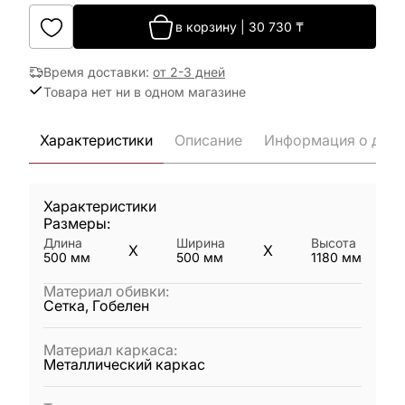
в корзину
|
30 730
₸
Время доставки
:
от 2-3 дней
Товара нет ни в одном магазине
Характеристики
Описание
Информация о дост
Характеристики
Размеры:
Длина
Ширина
Высота
X
X
500
мм
500
мм
1180
мм
Материал обивки
:
Сетка, Гобелен
Материал каркаса
:
Металлический каркас