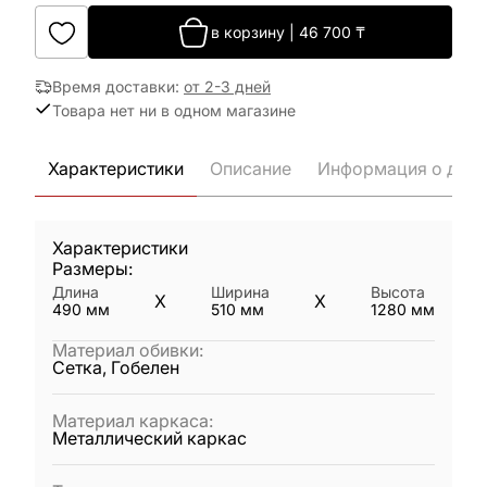
в корзину
|
46 700
₸
Время доставки
:
от 2-3 дней
Товара нет ни в одном магазине
Характеристики
Описание
Информация о дост
Характеристики
Размеры:
Длина
Ширина
Высота
X
X
490
мм
510
мм
1280
мм
Материал обивки
:
Сетка, Гобелен
Материал каркаса
:
Металлический каркас