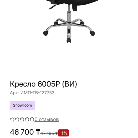
Кресло 6005P (ВИ)
Арт:
ИМП-ТВ-127752
Showroom
0
отзывов
46 700
₸
-
1
%
47 165
₸