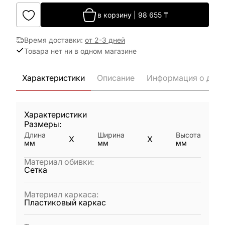
в корзину
|
98 655
₸
Время доставки
:
от 2-3 дней
Товара нет ни в одном магазине
Характеристики
Описание
Информация о дост
Характеристики
Размеры:
Длина
Ширина
Высота
X
X
мм
мм
мм
Материал обивки
:
Сетка
Материал каркаса
:
Пластиковый каркас