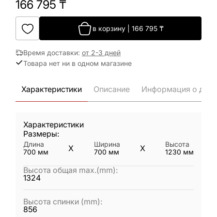
166 795
₸
в корзину
|
166 795
₸
Время доставки
:
от 2-3 дней
Товара нет ни в одном магазине
Характеристики
Описание
Информация о дост
Характеристики
Размеры:
Длина
Ширина
Высота
X
X
700
мм
700
мм
1230
мм
Высота общая max.(mm)
:
1324
Высота спинки (mm)
:
856