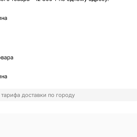
ина
овара
ина
 тарифа доставки по городу