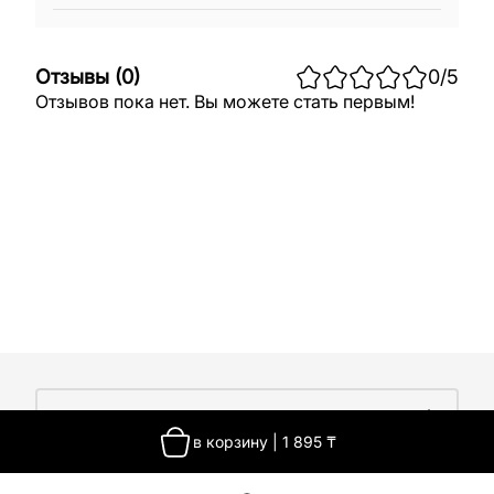
Отзывы
(
0
)
0
/5
Отзывов пока нет. Вы можете стать первым!
О компании
в корзину
|
1 895
₸
О компании
Покупателям
Работа у нас