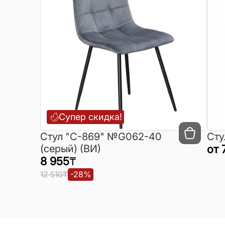
Супер скидка!
Cтул "C-869" №G062-40
Сту
(серый) (ВИ)
от
8 955
₸
12 510
₸
-
28
%