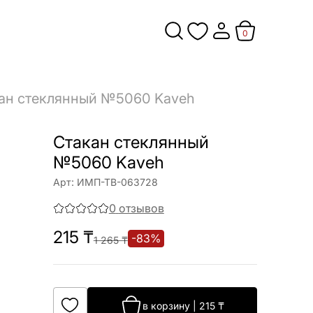
0
ан стеклянный №5060 Kaveh
Стакан стеклянный
№5060 Kaveh
Арт:
ИМП-ТВ-063728
0
отзывов
215
₸
-
83
%
1 265
₸
в корзину
|
215
₸