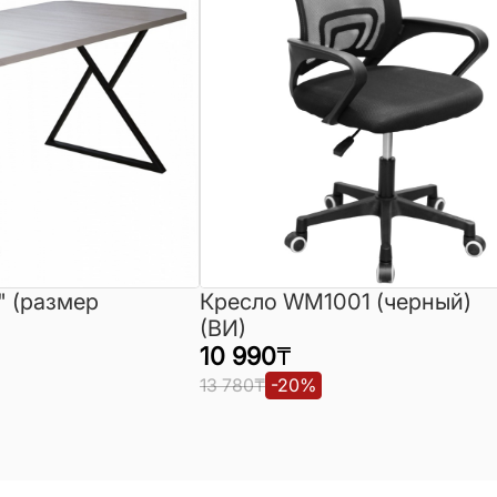
" (размер
Кресло WM1001 (черный)
(ВИ)
10 990
₸
13 780
₸
-
20
%