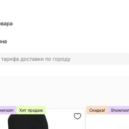
овара
ина
 тарифа доставки по городу
owroom
Хит продаж
Скидка!
Showroo