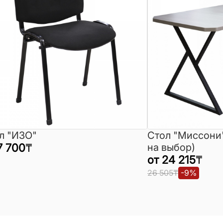
л "ИЗО"
Стол "Миссони
7 700
₸
на выбор)
от
24 215
₸
26 505
₸
-
9
%