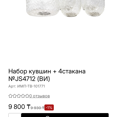
Набор кувшин + 4стакана
№JS4712 (ВИ)
Арт:
ИМП-ТВ-101771
0
отзывов
9 800
₸
-
1
%
9 930
₸