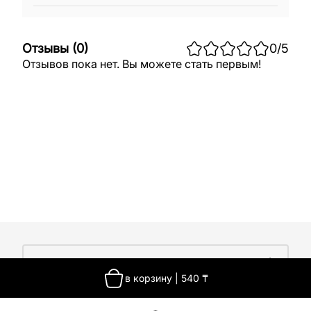
Отзывы
(
0
)
0
/5
Отзывов пока нет. Вы можете стать первым!
О компании
в корзину
|
540
₸
О компании
Покупателям
Работа у нас