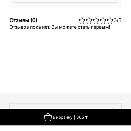
Отзывы
(
0
)
0
/5
Отзывов пока нет. Вы можете стать первым!
О компании
в корзину
|
365
₸
О компании
Покупателям
Работа у нас