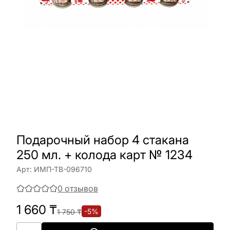
Подарочный набор 4 стакана
250 мл. + колода карт № 1234
Арт:
ИМП-ТВ-096710
0
отзывов
1 660
₸
-
5
%
1 750
₸