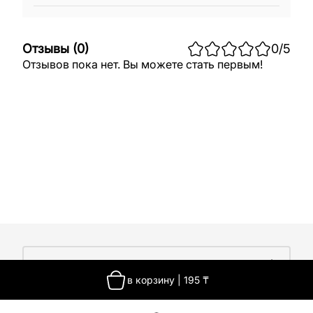
Отзывы
(
0
)
0
/5
Отзывов пока нет. Вы можете стать первым!
О компании
в корзину
|
195
₸
О компании
Покупателям
Работа у нас