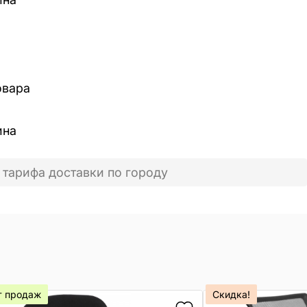
овара
ина
 тарифа доставки по городу
т продаж
Скидка!