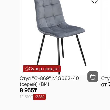
Супер скидка!
Cтул "C-869" №G062-40
Сту
(серый) (ВИ)
от
8 955
₸
12 510
₸
-
28
%