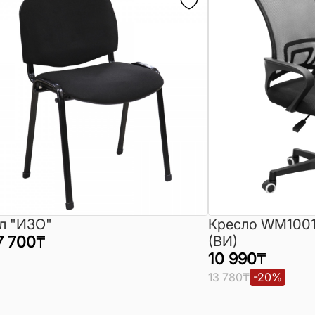
л "ИЗО"
Кресло WM1001
7 700
₸
(ВИ)
10 990
₸
13 780
₸
-
20
%