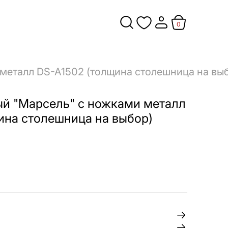
0
металл DS-A1502 (толщина столешница на вы
й "Марсель" с ножками металл
ина столешница на выбор)