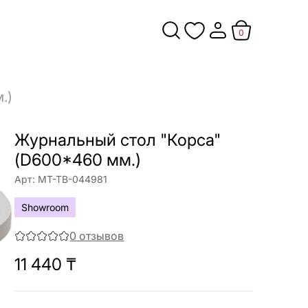
0
.)
Журнальный стол "Корса"
(D600*460 мм.)
Арт:
МТ-ТВ-044981
Showroom
0
отзывов
11 440
₸