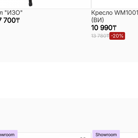
л "ИЗО"
Кресло WM1001
7 700
₸
(ВИ)
10 990
₸
13 780
₸
-
20
%
owroom
Showroom