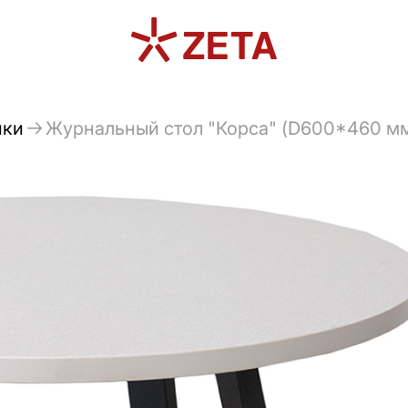
ики
Журнальный стол "Корса" (D600*460 мм