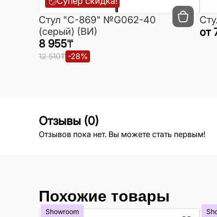
Супер скидка!
Cтул "C-869" №G062-40
Сту
(серый) (ВИ)
от
8 955
₸
12 510
₸
-
28
%
Отзывы
(
0
)
Отзывов пока нет. Вы можете стать первым!
Похожие товары
Showroom
Sh