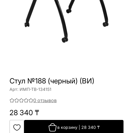
Стул №188 (черный) (ВИ)
Арт:
ИМП-ТВ-134151
0
отзывов
28 340
₸
в корзину
|
28 340
₸