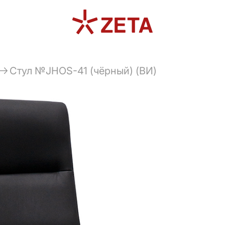
Стул №JHOS-41 (чёрный) (ВИ)