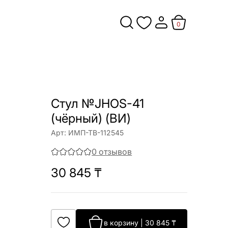
0
Стул №JHOS-41
(чёрный) (ВИ)
Арт:
ИМП-ТВ-112545
0
отзывов
30 845
₸
в корзину
|
30 845
₸