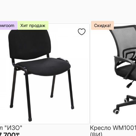
owroom
Хит продаж
Скидка!
л "ИЗО"
Кресло WM1001
7 700
₸
(ВИ)