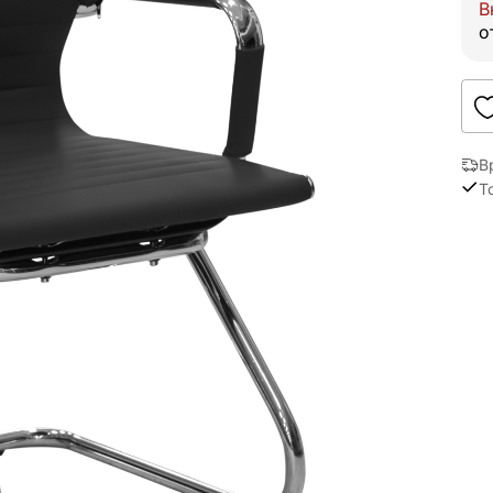
В
о
В
Т