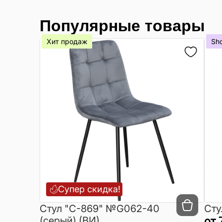
Популярные товары
Хит продаж
Sh
Супер скидка!
Cтул "C-869" №G062-40
Сту
(серый) (ВИ)
от