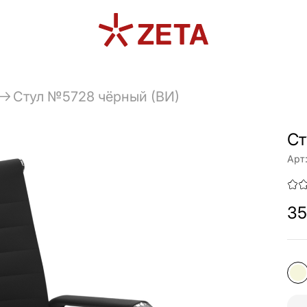
Стул №5728 чёрный (ВИ)
Ст
Арт
35