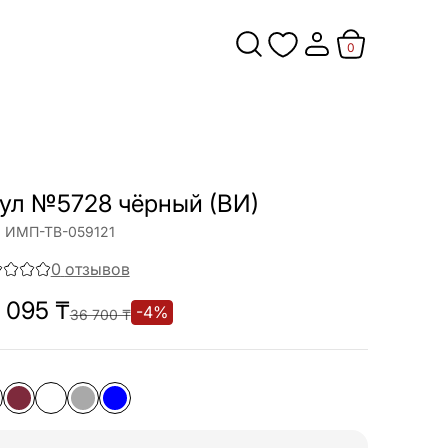
0
ул №5728 чёрный (ВИ)
:
ИМП-ТВ-059121
0
отзывов
 095
₸
-
4
%
36 700
₸