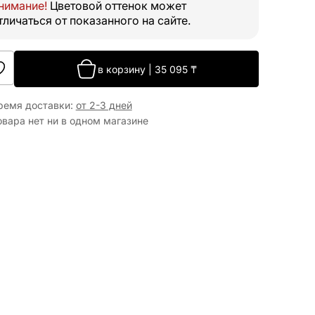
нимание!
Цветовой оттенок может
тличаться от показанного на сайте.
в корзину
|
35 095
₸
ремя доставки
:
от 2-3 дней
овара нет ни в одном магазине