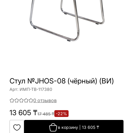
Стул №JHOS-08 (чёрный) (ВИ)
Арт:
ИМП-ТВ-117380
0
отзывов
13 605
₸
-
22
%
17 485
₸
в корзину
|
13 605
₸