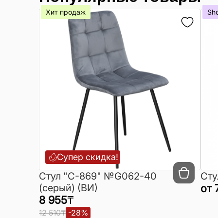
Хит продаж
Sh
Супер скидка!
Cтул "C-869" №G062-40
Сту
(серый) (ВИ)
от
8 955
₸
12 510
₸
-
28
%