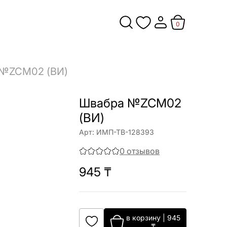
0
 №ZCM02 (ВИ)
Швабра №ZCM02
(ВИ)
Арт:
ИМП-ТВ-128393
0
отзывов
945
₸
в корзину
|
945
₸