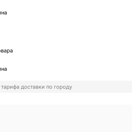
ина
овара
ина
 тарифа доставки по городу