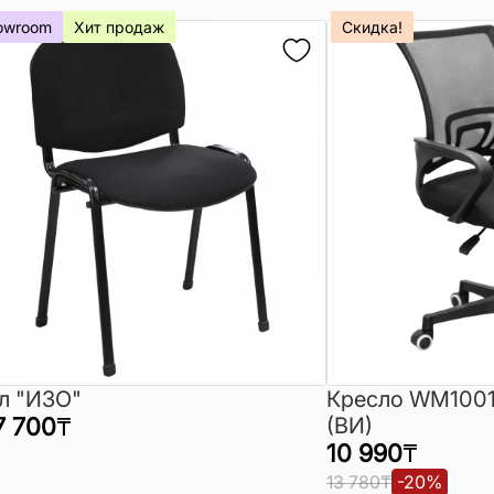
owroom
Хит продаж
Скидка!
л "ИЗО"
Кресло WM1001
7 700
₸
(ВИ)
10 990
₸
13 780
₸
-
20
%